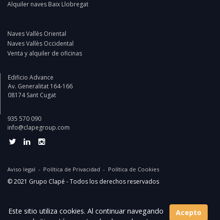
Alquiler naves Baix Llobregat
Naves Vallès Oriental
Naves Vallès Occidental
Venta y alquiler de oficinas
Edificio Advance
Av. Generalitat 164-166
08174 Sant Cugat
935 570 090
info@clapegroup.com
Aviso legal
-
Política de Privacidad
-
Política de Cookies
© 2021 Grupo Clapé - Todos los derechos reservados
Website and digital marketing by:
Projectes a Internet
Este sitio utiliza cookies. Al continuar navegando
Acepto