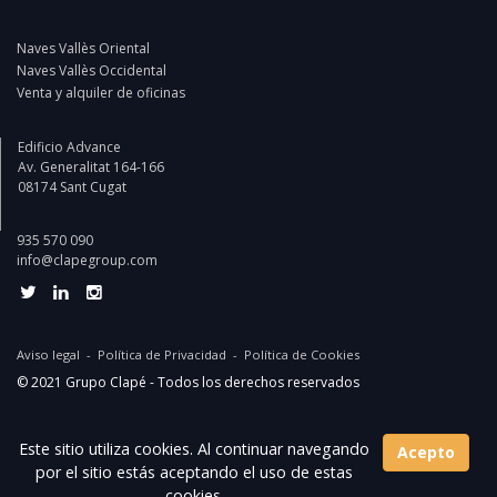
Naves Vallès Oriental
Naves Vallès Occidental
Venta y alquiler de oficinas
Edificio Advance
Av. Generalitat 164-166
08174 Sant Cugat
935 570 090
info@clapegroup.com
Aviso legal
-
Política de Privacidad
-
Política de Cookies
© 2021 Grupo Clapé - Todos los derechos reservados
Website and digital marketing by:
Projectes a Internet
Este sitio utiliza cookies. Al continuar navegando
Acepto
por el sitio estás aceptando el uso de estas
cookies.