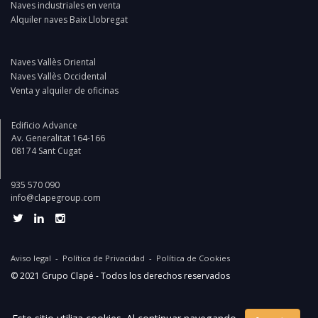
Naves industriales en venta
Alquiler naves Baix Llobregat
Naves Vallès Oriental
Naves Vallès Occidental
Venta y alquiler de oficinas
Edificio Advance
Av. Generalitat 164-166
08174 Sant Cugat
935 570 090
info@clapegroup.com
Aviso legal
-
Política de Privacidad
-
Política de Cookies
© 2021 Grupo Clapé - Todos los derechos reservados
Website and digital marketing by:
Projectes a Internet