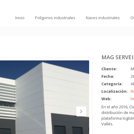
Inicio
Polígonos industriales
Naves industriales
O
MAG SERVEI
Cliente:
M
Fecha:
2
Categoría:
A
Localización:
R
Web:
h
En el año 2016, C
distribución de ma
plataforma logísti
Vallés.