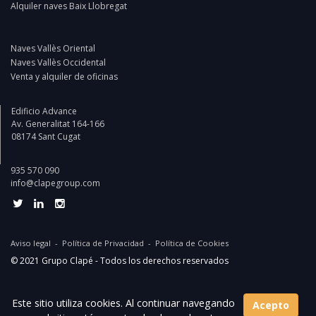
Alquiler naves Baix Llobregat
Naves Vallès Oriental
Naves Vallès Occidental
Venta y alquiler de oficinas
Edificio Advance
Av. Generalitat 164-166
08174 Sant Cugat
935 570 090
info@clapegroup.com
Aviso legal
-
Política de Privacidad
-
Política de Cookies
© 2021 Grupo Clapé - Todos los derechos reservados
Website and digital marketing by:
Projectes a Internet
Este sitio utiliza cookies. Al continuar navegando
Acepto